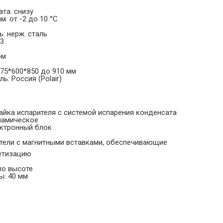
та: снизу
: от -2 до 10 °С
: нерж. сталь
 3
ом
375*600*850 до 910 мм
ь: Россия (Polair)
айка испарителя с системой испарения конденсата
намическое
ектронный блок
тели с магнитными вставками, обеспечивающие
етизацию
по высоте
: 40 мм