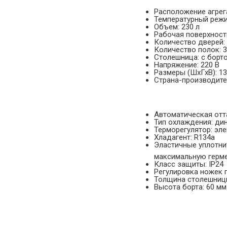
Расположение агрега
Температурный режим
Объем: 230 л
Рабочая поверхность
Количество дверей:
Количество полок: 3
Столешница: с борт
Напряжение: 220 В
Размеры (ШхГхВ): 1
Страна-производител
Автоматическая отт
Тип охлаждения: ди
Терморегулятор: эл
Хладагент: R134a
Эластичные уплотни
максимальную герм
Класс защиты: IP24
Регулировка ножек 
Толщина столешницы
Высота борта: 60 мм