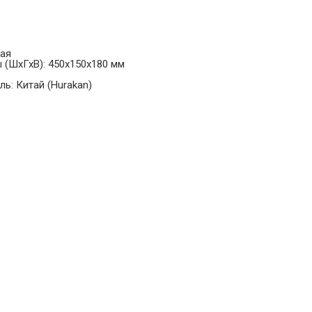
ная
 (ШхГхВ): 450x150x180 мм
ь: Китай (Hurakan)