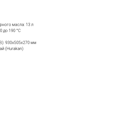
ного масла: 13 л
0 до 190 °С
В): 930х505х270 мм
ай (Hurakan)