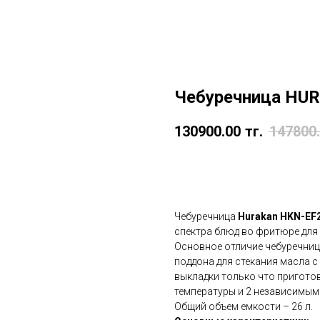
Чебуречница HU
130900.00
тг.
147800
в корзину
Чебуречница
Hurakan HKN-EF
спектра блюд во фритюре для 
Основное отличие чебуречниц
поддона для стекания масла с
выкладки только что пригото
температуры и 2 независимым
Общий объем емкости – 26 л.