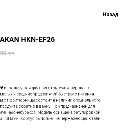
Назад
RAKAN HKN-ЕF26
.00
тг.
26
используется для приготовления широкого
малых и средних предприятий быстрого питания.
ы от фритюрницы состоит в наличии специального
 продукта обратно в ванну – он предназначен для
вленных чебуреков. Модель оснащена регулировкой
и ТЭНами. Корпус выполнен из нержавеющей стали.