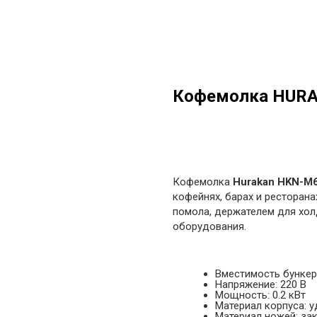
Кофемолка HUR
в корзину
Кофемолка
Hurakan HKN-M
кофейнях, барах и ресторан
помола, держателем для хо
оборудования.
Вместимость бункера
Напряжение: 220 В
Мощность: 0.2 кВт
Материал корпуса: 
Материал ножей: за