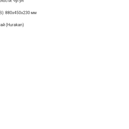
ности: чугун
В): 880х450х230 мм
ай (Hurakan)