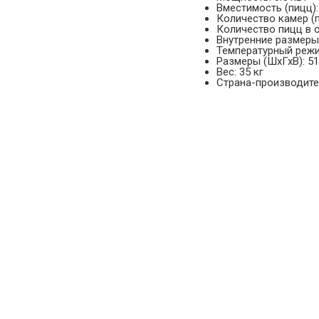
Вместимость (пицц):
Количество камер (п
Количество пицц в о
Внутренние размеры
Температурный режим
Размеры (ШхГхВ): 5
Вес: 35 кг
Страна-производите