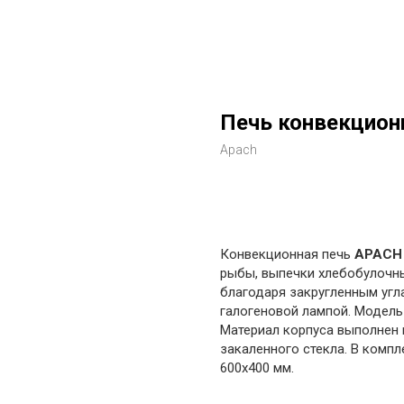
Печь конвекцион
Apach
в корзину
Конвекционная печь
APACH
рыбы, выпечки хлебобулочны
благодаря закругленным угл
галогеновой лампой. Модель
Материал корпуса выполнен 
закаленного стекла. В комп
600х400 мм.