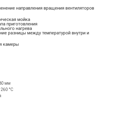
енение направления вращения вентиляторов
ическая мойка
апа приготовления
льного нагрева
ние разницы между температурой внутри и
я камеры
80 мм
 260 °С
я