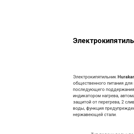
Электрокипятил
в корзину
Электрокипятильник
Huraka
общественного питания для 
последующего поддержания 
индикатором нагрева, автом
защитой от перегрева, 2 сл
воды, функция предупрежден
нержавеющей стали.