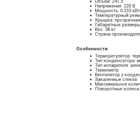
Объем: 241 л
Напряжение: 220 В
Мощность: 0.235 кВт
Температурный режим
Крышка: прозрачная
Габаритные размеры
Вес: 58 кг
Страна-производител
Особенности:
Терморегулятор: те
Тип конденсатора: 
Тип испарителя: ал
Термометр
Вентилятор у конде
Закаленные стекла
Максимальное колич
Поворотные колеса