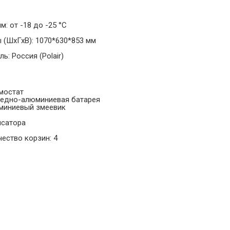
: от -18 до -25 °С
 (ШхГхВ): 1070*630*853 мм
ь: Россия (Polair)
рмостат
медно-алюминиевая батарея
юминиевый змеевик
нсатора
ество корзин: 4