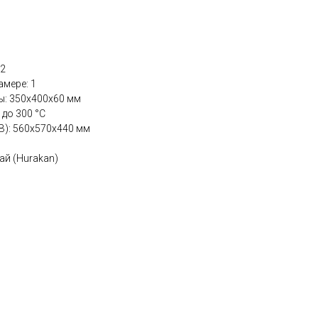
 2
амере: 1
ы: 350х400х60 мм
 до 300 °С
В): 560х570х440 мм
ай (Hurakan)