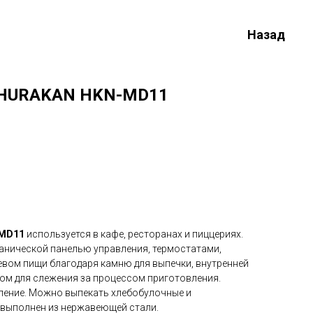
Назад
 HURAKAN HKN-MD11
-MD11
используется в кафе, ресторанах и пиццериях.
нической панелью управления, термостатами,
вом пищи благодаря камню для выпечки, внутренней
ом для слежения за процессом приготовления.
ление. Можно выпекать хлебобулочные и
с выполнен из нержавеющей стали.