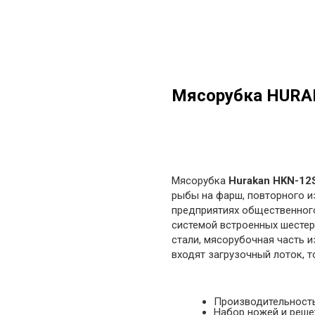
Мясорубка HURA
в корзину
Мясорубка
Hurakan HKN-12
рыбы на фарш, повторного и
предприятиях общественного
системой встроенных шестер
стали, мясорубочная часть и
входят загрузочный лоток, то
Производительность:
Набор ножей и реше