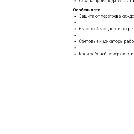
Страна-производитель: Ита
Особенности:
Защита от перегрева кажд
6 уровней мощности нагре
Световые индикаторы раб
Края рабочей поверхности