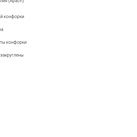
лия (Apach)
ой конфорки
ва
оты конфорки
 закруглены