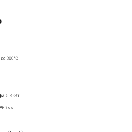
ф
 до 300°С
: 5.3 кВт
*850 мм