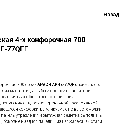
Назад
кая 4-х конфорочная 700
RЕ-77QFE
форочная 700 серии
APACH APRЕ-77QFE
применяется
д из мяса, птицы, рыбы и овощей в наплитной
 предприятиях общественного питания.
 управления с гидроизолированной прессованной
ающиеся конфорки, регулируемые по высоте ножки.
, панель управления и вытяжная решетка выполнены
4, боковые и задняя панели – из нержавеющей стали