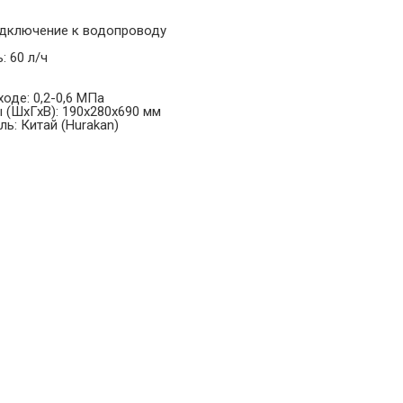
одключение к водопроводу
 60 л/ч
оде: 0,2-0,6 МПа
 (ШхГхВ): 190х280х690 мм
ь: Китай (Hurakan)