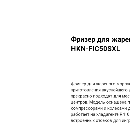
Фризер для жар
HKN-FIC50SXL
в корзину
Фризер для жареного моро
приготовления вкуснейшего 
прекрасно подходят для мес
центров. Модель оснащена п
компрессорами и колесами 
работает на хладагенте R410
встроенных отсеков для инг