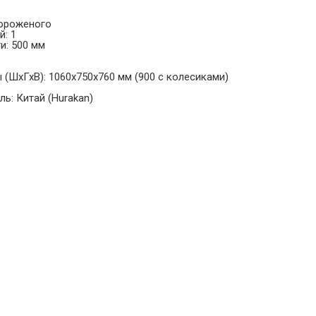
мороженого
й: 1
и: 500 мм
(ШхГхВ): 1060х750х760 мм (900 с колесиками)
ь: Китай (Hurakan)