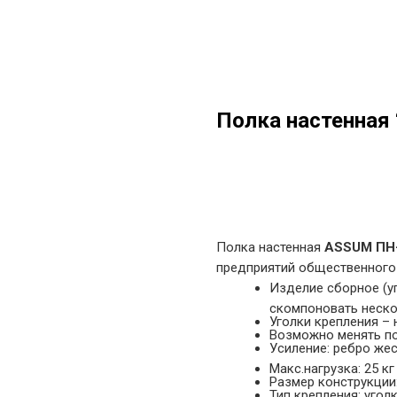
Полка настенная
в корзину
Полка настенная
ASSUM ПН-
предприятий общественного 
Изделие сборное (уг
скомпоновать неско
Уголки крепления –
Возможно менять п
Усиление: ребро жес
Макс.нагрузка: 25 кг
Размер конструкции
Тип крепления: угол