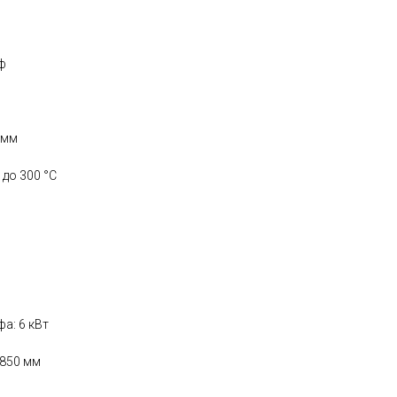
ф
 мм
 до 300 °С
а: 6 кВт
*850 мм