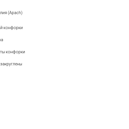
лия (Apach)
ой конфорки
ва
оты конфорки
 закруглены