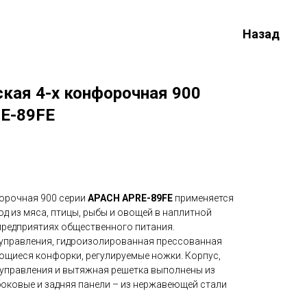
Назад
кая 4-х конфорочная 900
E-89FE
форочная 900 серии
APACH APRЕ-89FE
применяется
д из мяса, птицы, рыбы и овощей в наплитной
 предприятиях общественного питания.
управления, гидроизолированная прессованная
ющиеся конфорки, регулируемые ножки. Корпус,
 управления и вытяжная решетка выполнены из
боковые и задняя панели – из нержавеющей стали