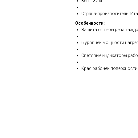
Вес: 132 кг
Страна-производитель: Ита
Особенности:
Защита от перегрева кажд
6 уровней мощности нагре
Световые индикаторы раб
Края рабочей поверхности