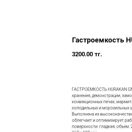
Гастроемкость H
3200.00
тг.
в корзину
ГАСТРОЕМКОСТЬ HURAKAN GN 1
хранения, демонстрации, зам
конвекционных печах, мармит
холодильных и морозильных ш
Выполнена из высококачестве
облегчает и оптимизирует раб
поверхности: гладкая; объем: 2