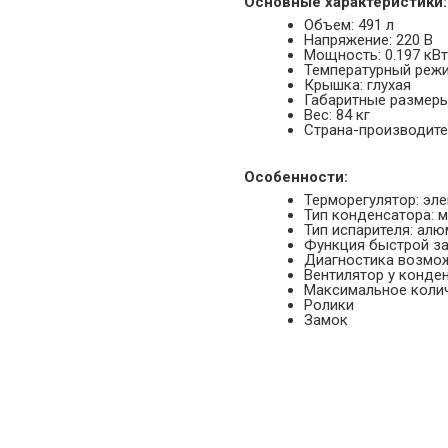
Основные характеристики:
Объем: 491 л
Напряжение: 220 В
Мощность: 0.197 кВт
Температурный режим
Крышка: глухая
Габаритные размеры
Вес: 84 кг
Страна-производител
Особенности:
Терморегулятор: эл
Тип конденсатора: 
Тип испарителя: ал
Функция быстрой з
Диагностика возмо
Вентилятор у конде
Максимальное колич
Ролики
Замок