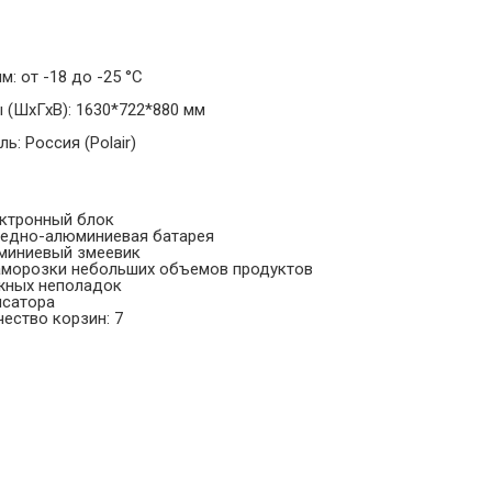
: от -18 до -25 °С
 (ШхГхВ): 1630*722*880 мм
ь: Россия (Polair)
ектронный блок
медно-алюминиевая батарея
юминиевый змеевик
аморозки небольших объемов продуктов
жных неполадок
нсатора
ество корзин: 7