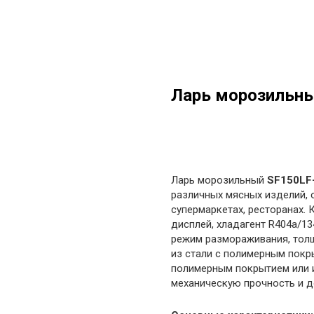
Ларь морозильны
в корзину
Ларь морозильный
SF150LF
различных мясных изделий, о
супермаркетах, ресторанах.
дисплей, хладагент R404a/13
режим размораживания, толщ
из стали с полимерным покры
полимерным покрытием или 
механическую прочность и д