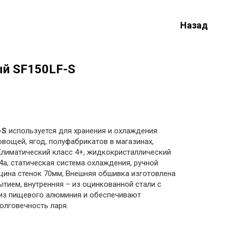
Назад
й SF150LF-S
-S
используется для хранения и охлаждения
вощей, ягод, полуфабрикатов в магазинах,
 Климатический класс 4+, жидкокристаллический
4а, статическая система охлаждения, ручной
ина стенок 70мм, Внешняя обшивка изготовлена
тием, внутренняя – из оцинкованной стали с
из пищевого алюминия и обеспечивают
олговечность ларя.